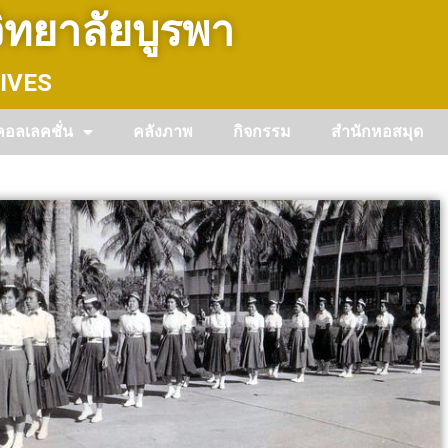
ทยาลัยบูรพา
IVES
คอลเลคชั่น
คลังภาพ
กิจกรรม
สำนักหอสมุด