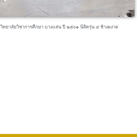
วิทยาลัยวิชาการศึกษา บางแสน ปี ๒๕๐๑ นิสิตรุ่น ๔ ช้างผงาด