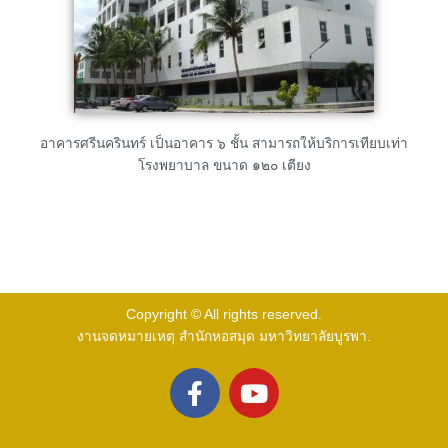
อาคารศรีนครินทร์ เป็นอาคาร ๖ ชั้น สามารถให้บริการเทียบเท่า
โรงพยาบาล ขนาด ๑๒๐ เตียง
Copyright © All rights reserved.
งานจดหมายเหตุ สำนักหอสมุด มหาวิทยาลัยบูรพา.
F
Y
a
o
c
u