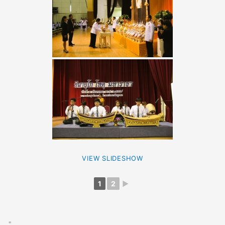
VIEW SLIDESHOW
1
2
►
"