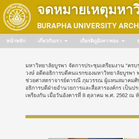
Skip
จดหมายเหตุมหาวิ
to
content
BURAPHA UNIVERSITY ARCH
หน้าหลัก
เกี่ยวกับเรา
เกียรติภูมิเทา-ทอง
มหาวิทยาลัยบูรพา จัดการประชุมเตรียมงาน “ครบร
วงษ์ อดีตอธิการบดีคนแรกของมหาวิทยาลัยบูรพา พร
ช่วยศาสตราจารย์ดารณี ภุมวรรณ ผู้แทนสมาคมศิษย
อธิการบดีฝ่ายอำนวยการและสื่อสารองค์กร เป็นป
เพรียงกัน เมื่อวันอังคารที่ 8 ตุลาคม พ.ศ. 2562 