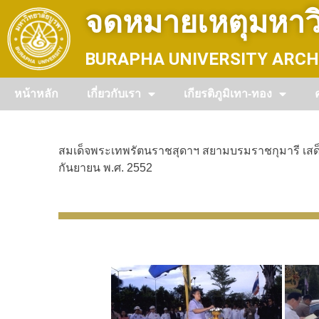
Skip
จดหมายเหตุมหาวิ
to
content
BURAPHA UNIVERSITY ARCH
หน้าหลัก
เกี่ยวกับเรา
เกียรติภูมิเทา-ทอง
สมเด็จพระเทพรัตนราชสุดาฯ สยามบรมราชกุมารี เสด็จพ
กันยายน พ.ศ. 2552