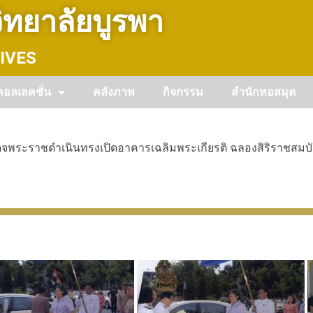
ทยาลัยบูรพา
IVES
คอลเลคชั่น
คลังภาพ
กิจกรรม
สำนักหอสมุด
ระราชดำเนินทรงเปิดอาคารเฉลิมพระเกียรติ ฉลองสิริราชสมบัติ 60