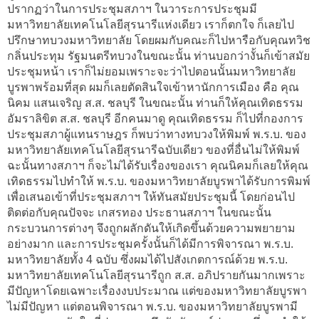
ปรากฏว่าในการประชุมสภาฯ ในวาระการประชุมมี
มหาวิทยาลัยเทคโนโลยีสุรนารีแห่งเดียว เราก็ตกใจ ก็เลยไป
ปรึกษาทบวงมหาวิทยาลัย โดยผมกับคณะก็ไปหารือกับคุณทวิช
กลิ่นประทุม รัฐมนตรีทบวงในขณะนั้น ท่านบอกว่างั้นก็เข้าสมัย
ประชุมหน้า เราก็ไม่ยอมเพราะจะว่าไปตอนนั้นมหาวิทยาลัย
บูรพาพร้อมที่สุด ผมก็เลยตัดสินใจเข้าหานักการเมือง คือ คุณ
นิคม แสนเจริญ ส.ส. ชลบุรี ในขณะนั้น ท่านก็ให้คุณเทิดธรรม
อัมราลิขิต ส.ส. ชลบุรี อีกคนมาดู คุณเทิดธรรม ก็ไปที่กองการ
ประชุมสภาผู้แทนราษฎร ก็พบว่าทางทบวงให้พิมพ์ พ.ร.บ. ของ
มหาวิทยาลัยเทคโนโลยีสุรนารีฉบับเดียว ของที่อื่นไม่ให้พิมพ์
ฉะนั้นทางสภาฯ ก็จะไม่ได้รับเรื่องของเรา คุณนิคมก็เลยให้คุณ
เทิดธรรมไปทำให้ พ.ร.บ. ของมหาวิทยาลัยบูรพาได้รับการพิมพ์
เพื่อเสนอเข้าที่ประชุมสภาฯ ให้ทันสมัยประชุมนี้ โดยก่อนไป
ติดต่อกับคุณปัจจะ เกสรทอง ประธานสภาฯ ในขณะนั้น
กระบวนการต่างๆ จึงถูกผลักดันให้เกิดขึ้นด้วยความพยายาม
อย่างมาก และการประชุมครั้งนั้นก็ได้มีการพิจารณา พ.ร.บ.
มหาวิทยาลัยทั้ง 4 ฉบับ ซึ่งผมได้ไปสังเกตการณ์ด้วย พ.ร.บ.
มหาวิทยาลัยเทคโนโลยีสุรนารีถูก ส.ส. อภิปรายกันมากเพราะ
มีปัญหาโดยเฉพาะเรื่องงบประมาณ แต่ของมหาวิทยาลัยบูรพา
ไม่มีปัญหา แต่ตอนพิจารณา พ.ร.บ. ของมหาวิทยาลัยบูรพามี