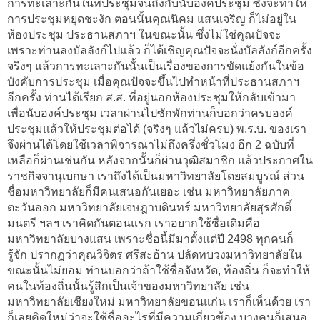
การทะเลาะกันในที่ประชุมจนถึงกับนับองค์ประชุม ซึ่งจะทำให้
การประชุมหยุดชะงัก ตอนนั้นคุณนิคม แสนเจริญ ก็ไม่อยู่ใน
ห้องประชุม ประธานสภาฯ ในขณะนั้น ซึ่งไม่ใช่คุณปัจจะ
เพราะท่านลงบัลลังก์ไปแล้ว ก็ได้เชิญคุณปัจจะนั่งบัลลังก์อีกครั้ง
จริงๆ แล้วการทะเลาะกันนั้นเป็นเรื่องของการขัดแย้งกันในข้อ
บังคับการประชุม เมื่อคุณปัจจะขึ้นไปทำหน้าที่ประธานสภาฯ
อีกครั้ง ท่านได้เรียก ส.ส. ที่อยู่นอกห้องประชุมให้กลับเข้ามา
เพื่อนับองค์ประชุม เวลาผ่านไปซักพักท่านก็บอกว่าครบองค์
ประชุมแล้วให้ประชุมต่อได้ (จริงๆ แล้วไม่ครบ) พ.ร.บ. ของเรา
จึงผ่านได้โดยใช้เวลาพิจารณาไม่ถึงครึ่งชั่วโมง อีก 2 ฉบับที่
เหลือก็ผ่านเช่นกัน หลังจากนั้นก็ผ่านวุฒิสมาชิก แล้วประกาศใน
ราชกิจจานุเบกษา เราถึงได้เป็นมหาวิทยาลัยโดยสมบูรณ์ ส่วน
ชื่อมหาวิทยาลัยก็มีคนเสนอกันเยอะ เช่น มหาวิทยาลัยภาค
ตะวันออก มหาวิทยาลัยเจษฎาบดินทร์ มหาวิทยาลัยสุรศักดิ์
มนตรี ฯลฯ เราคิดกันตอนแรก เราอยากใช้ชื่อเดิมคือ
มหาวิทยาลัยบางแสน เพราะชื่อนี้มีมาตั้งแต่ปี 2498 ทุกคนก็
รู้จัก ปรากฏว่าคุณวิจิตร ศรีสะอ้าน ปลัดทบวงมหาวิทยาลัยใน
ขณะนั้นไม่ยอม ท่านบอกว่าถ้าใช้ชื่อจังหวัด, ท้องถิ่น ก็จะทำให้
คนในท้องถิ่นนั้นรู้สึกเป็นเจ้าของมหาวิทยาลัย เช่น
มหาวิทยาลัยเชียงใหม่ มหาวิทยาลัยขอนแก่น เราก็เห็นด้วย เรา
ก็เลยคิดใหม่ว่าจะใช้ชื่ออะไรที่มีความเกี่ยวข้อง บางคนก็เสนอ