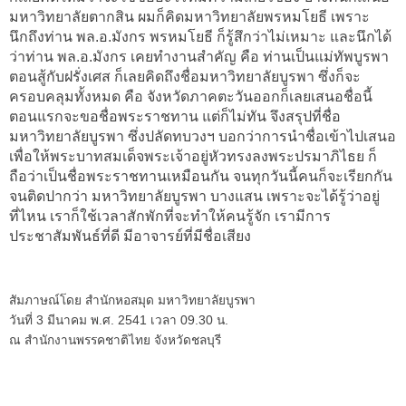
มหาวิทยาลัยตากสิน ผมก็คิดมหาวิทยาลัยพรหมโยธี เพราะ
นึกถึงท่าน พล.อ.มังกร พรหมโยธี ก็รู้สึกว่าไม่เหมาะ และนึกได้
ว่าท่าน พล.อ.มังกร เคยทำงานสำคัญ คือ ท่านเป็นแม่ทัพบูรพา
ตอนสู้กับฝรั่งเศส ก็เลยคิดถึงชื่อมหาวิทยาลัยบูรพา ซึ่งก็จะ
ครอบคลุมทั้งหมด คือ จังหวัดภาคตะวันออกก็เลยเสนอชื่อนี้
ตอนแรกจะขอชื่อพระราชทาน แต่ก็ไม่ทัน จึงสรุปที่ชื่อ
มหาวิทยาลัยบูรพา ซึ่งปลัดทบวงฯ บอกว่าการนำชื่อเข้าไปเสนอ
เพื่อให้พระบาทสมเด็จพระเจ้าอยู่หัวทรงลงพระปรมาภิไธย ก็
ถือว่าเป็นชื่อพระราชทานเหมือนกัน จนทุกวันนี้คนก็จะเรียกกัน
จนติดปากว่า มหาวิทยาลัยบูรพา บางแสน เพราะจะได้รู้ว่าอยู่
ที่ไหน เราก็ใช้เวลาสักพักที่จะทำให้คนรู้จัก เรามีการ
ประชาสัมพันธ์ที่ดี มีอาจารย์ที่มีชื่อเสียง
สัมภาษณ์โดย สำนักหอสมุด มหาวิทยาลัยบูรพา
วันที่ 3 มีนาคม พ.ศ. 2541 เวลา 09.30 น.
ณ สำนักงานพรรคชาติไทย จังหวัดชลบุรี