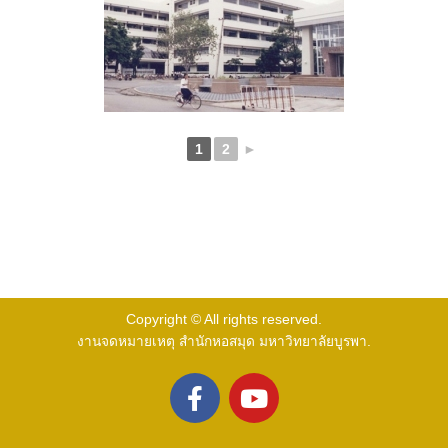
1
2
►
Copyright © All rights reserved.
งานจดหมายเหตุ สำนักหอสมุด มหาวิทยาลัยบูรพา.
F
Y
a
o
c
u