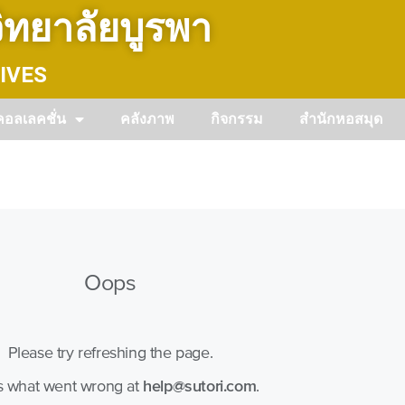
ทยาลัยบูรพา
IVES
คอลเลคชั่น
คลังภาพ
กิจกรรม
สำนักหอสมุด