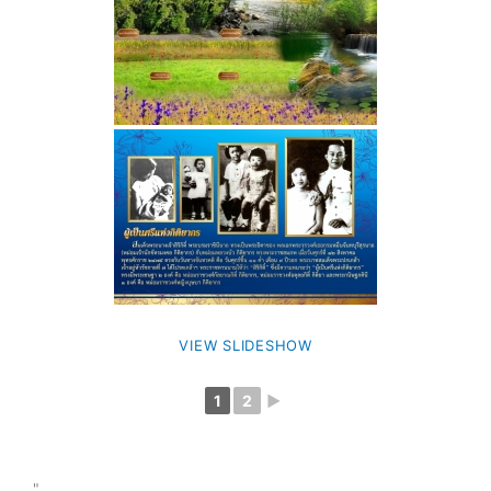
VIEW SLIDESHOW
1
2
►
"