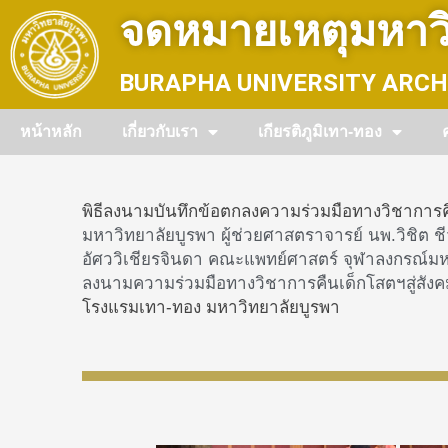
Skip
จดหมายเหตุมหาวิ
to
content
BURAPHA UNIVERSITY ARCH
หน้าหลัก
เกี่ยวกับเรา
เกียรติภูมิเทา-ทอง
พิธีลงนามบันทึกข้อตกลงความร่วมมือทางวิชาการคื
มหาวิทยาลัยบูรพา
ผู้ช่วยศาสตราจารย์ นพ.วิชิต
อัศววิเชียรจินดา คณะแพทย์ศาสตร์ จุฬาลงกรณ์ม
ลงนาม
ความร่วมมือทางวิชาการคืนเด็กโสตฯสู่สังค
โรงแรมเทา-ทอง มหาวิทยาลัยบูรพา