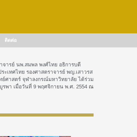
ติดต่อ
จารย์ นพ.สมพล พงศ์ไทย อธิการบดี
่งประเทศไทย
รองศาสตราจารย์ พญ.เสาวรส
ทย์ศาสตร์ จุฬาลงกรณ์มหาวิทยาลัย ได้ร่วม
รพา เมื่อวันที่ 9 พฤศจิกายน พ.ศ. 2554
ณ