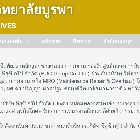
ทยาลัยบูรพา
IVES
คอลเลคชั่น
คลังภาพ
กิจกรรม
สำนักหอสมุด
ื่อพัฒนาหลักสูตรช่างซ่อมอากาศยาน รองรับศูนย์กลางการบินร
ยูซี กรุ๊ป จำกัด (PUC Group Co.,Ltd.) ร่วมกับ บริษัท วีฟลา
งอากาศยาน หรือ MRO (Maintenance Repair & Overhaul) โด
ูรพา, ผศ.ดร.ปริญญา นาคปฐม คณบดีวิทยาลัยนานาชาติ มหาวิท
าร บริษัท พียูซี กรุ๊ป จำกัด และดร.หม่อมหลวงสุนทรชัย ชยาง
ดร.ณยศ คุรุกิจโกศล รักษาการแทนรองอธิการบดีฝ่ายกิจกรรม
ีรสัจจานันท์ ประธานเจ้าหน้าที่บริหารบริษัท พียูซี กรุ๊ป จำ