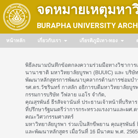
Skip
จดหมายเหตุมหาวิ
to
content
BURAPHA UNIVERSITY ARCH
หน้าหลัก
เกี่ยวกับเรา
เกียรติภูมิเทา-ทอง
พิธีลงนามบันทึกข้อตกลงความร่วมมือทางวิชาการเพ
นานาชาติ มหาวิทยาลัยบูรพา (BUUIC) และ บริษัท พี
พัฒนาหลักสูตรการพัฒนาบุคลากรด้านการซ่อมบำรุ
รศ.ดร.วัชรินทร์ กาสลัก อธิการบดีมหาวิทยาลัยบ
กรรมการบริษัท วีฟลาย แอโร จำกัด,
คุณสุรพันธ์ ธีรสัจจานันท์ ประธานเจ้าหน้าที่บริห
ที่ปรึกษารัฐมนตรีว่าการกระทรวงแรงงานและผศ.
คณะวิศวกรรมศาสตร์
มหาวิทยาลัยบูรพา ร่วมเป็นสักขีพยาน คุณสุรพันธ์ ธ
และพัฒนาหลักสูตร เมื่อวันที่ 16 มีนาคม พ.ศ. 2565