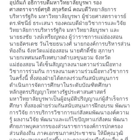
อุปถัมภ์ อธิการบดีมหาวิทยาลัยบูรพา รอง
ศาสตราจารย์ศรุติ สกุลรัตน์ คณบดี
วิทยาลัยการ
บริหารรัฐกิจ มหาวิทยาลัยบูรพา ผู้ช่วยศาสตราจารย์
ดร.พัชนีย์ ธระเสนา รองคณบดีฝ่ายวิชาการและ
วิจัย
วิทยาลัยการบริหารรัฐกิจ มหาวิทยาลัยบูรพา และ
นายธงชัย วงษ์เหรียญทอง ผู้ว่าราชการแม่ฮ่องสอน
นายอัครเดช
วันไชยธนวงศ์ นายกองค์การบริหารส่วน
ท้องถิ่น จังหวัดแม่ฮ่องสอน นายศักดิ์ชัย สุภาษา
นายกเทศมนตรีเทศบาล
ตำบลขุนยวม จังหวัด
แม่ฮ่องสอน ได้เซ็นสัญญาลงนามความร่วมมือทาง
วิชาการร่วมกัน
การลงนามความร่วมมือทางวิชาการ
ในครั้งนี้ ทั้งสองฝ่ายได้ตกลงร่วมกันสนับสนุนการ
ดำเนินการจัดการ
ศึกษาในระดับบัณฑิตศึกษา
หลักสูตรปริญญาโททางรัฐประศาสนศาสตร์
มหาวิทยาลัยบูรพาเป็นผู้อนุมัติปริญญา
แก่ผู้สำเร็จการ
ศึกษา ทั้งสองฝ่ายร่วมกันสนับสนุนการฝึกอบรม พัฒนา
การวิจัย การบริการวิชาการแก่สังคม
พัฒนาองค์ความ
รู้ ผลงานวิจัย พัฒนาและแก้ไขปัญหาแก่สังคม พัฒนา
ศักยภาพบุคลากรของส่วนราชการ
องค์การปกครอง
ส่วนท้องถิ่น ภาคเอกชนภาคประชาชน ให้มีคุณวุฒิ