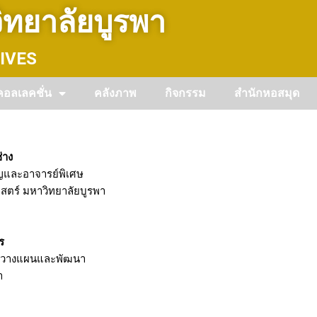
ทยาลัยบูรพา
IVES
คอลเลคชั่น
คลังภาพ
กิจกรรม
สำนักหอสมุด
่าง
และอาจารย์พิเศษ
ตร์ มหาวิทยาลัยบูรพา
ร
ายวางแผนและพัฒนา
า