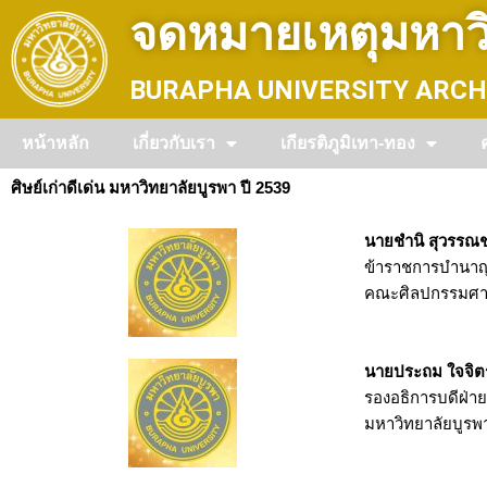
Skip
จดหมายเหตุมหาวิ
to
content
BURAPHA UNIVERSITY ARCH
หน้าหลัก
เกี่ยวกับเรา
เกียรติภูมิเทา-ทอง
ศิษย์เก่าดีเด่น มหาวิทยาลัยบูรพา ปี 2539
นายชำนิ สุวรรณช
ข้าราชการบำนาญ
คณะศิลปกรรมศาส
นายประถม ใจจิต
รองอธิการบดีฝ่
มหาวิทยาลัยบูรพ