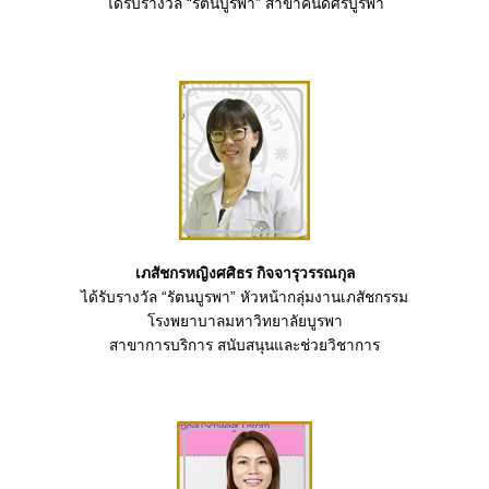
ได้รับรางวัล “รัตนบูรพา” สาขาคนดีศรีบูรพา
เภสัชกรหญิงศศิธร กิจจารุวรรณกุล
ได้รับรางวัล “รัตนบูรพา” หัวหน้ากลุ่มงานเภสัชกรรม
โรงพยาบาลมหาวิทยาลัยบูรพา
สาขาการบริการ สนับสนุนและช่วยวิชาการ