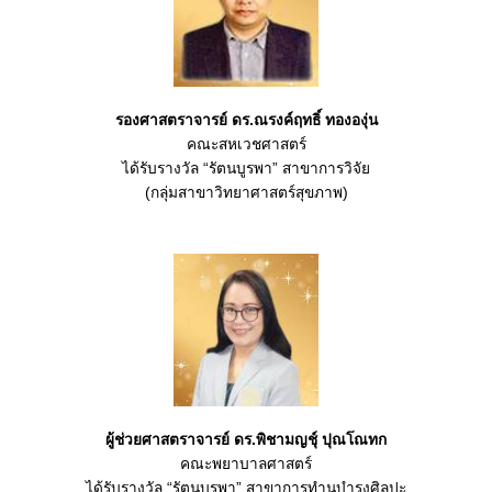
รองศาสตราจารย์ ดร.ณรงค์ฤทธิ์ ทององุ่น
คณะสหเวชศาสตร์
ได้รับรางวัล “รัตนบูรพา” สาขาการวิจัย
(กลุ่มสาขาวิทยาศาสตร์สุขภาพ)
ผู้ช่วยศาสตราจารย์ ดร.พิชามญชุ์ ปุณโณทก
คณะพยาบาลศาสตร์
ได้รับรางวัล “รัตนบูรพา” สาขาการทำนุบำรุงศิลปะ