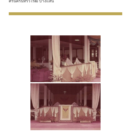
ศรีนครินทรวิโรฒ บางแสน