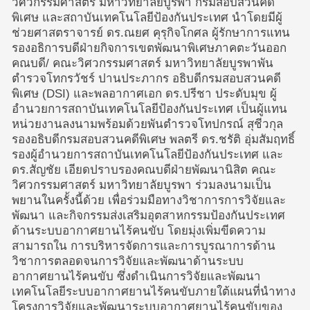
วิศวกรรมศาสตร์ มหาวิทยาลัยบูรพา กรมสอบสวนคดี
พิเศษ และสถาบันเทคโนโลยีป้องกันประเทศ นำโดยมีผู้
ช่วยศาสตราจารย์ ดร.ณยศ คุรุกิจโกศล ผู้รักษาการแทน
รองอธิการบดีฝ่ายกิจการเขตพัฒนาพิเศษภาคตะวันออก
คณบดี/ คณะวิศวกรรมศาสตร์ มหาวิทยาลัยบูรพาพัน
ตำรวจโทกรวัชร์ ปานประภากร อธิบดีกรมสอบสวนคดี
พิเศษ (DSI) และพลอากาศเอก ดร.ปรีชา ประดับมุข ผู้
อำนวยการสถาบันเทคโนโลยีป้องกันประเทศ เป็นผู้แทน
หน่วยงานลงนามพร้อมด้วยพันตำรวจโทปกรณ์ สุชีวกุล
รองอธิบดีกรมสอบสวนคดีพิเศษ พลตรี ดร.ชรัติ อุ่มสัมฤทธิ์
รองผู้อำนวยการสถาบันเทคโนโลยีป้องกันประเทศ และ
ดร.สัญชัย เอียดปราบรองคณบดีฝ่ายพัฒนานิสิต คณะ
วิศวกรรมศาสตร์ มหาวิทยาลัยบูรพา ร่วมลงนามเป็น
พยานในครั้งนี้ด้วย เพื่อร่วมมือทางวิชาการการวิจัยและ
พัฒนา และกิจกรรมส่งเสริมอุตสาหกรรมป้องกันประเทศ
ด้านระบบอากาศยานไร้คนขับ โดยมุ่งเพิ่มขีดความ
สามารถใน การบริหารจัดการและการบูรณาการด้าน
วิชาการตลอดจนการวิจัยและพัฒนาด้านระบบ
อากาศยานไร้คนขับ ซึ่งดำเนินการวิจัยและพัฒนา
เทคโนโลยีระบบอากาศยานไร้คนขับภายใต้แผนที่นำทาง
โครงการวิจัยและพัฒนาระบบอากาศยานไร้คนขับของ