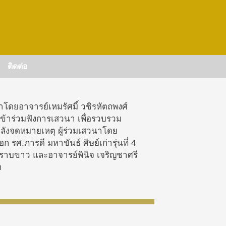
ติดต่อ
โดยอาจารย์เหมรัศมิ์ วชิรหัตถพงศ์
ข้าร่วมฟังการเสวนา เพื่อรวบรวม
คลังจดหมายเหตุ ผู้ร่วมเสวนาโดย
ีหมอก รศ.ภารดี มหาขันธ์
ศิษย์เก่า
รุ่นที่ 4
6 พิราบขาว และอาจารย์พินิจ เจริญชาศรี
า