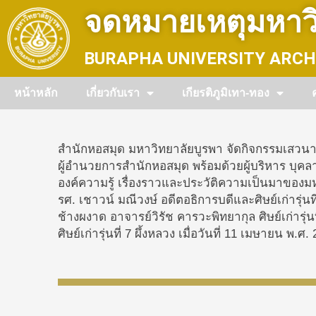
Skip
จดหมายเหตุมหาวิ
to
content
BURAPHA UNIVERSITY ARCH
หน้าหลัก
เกี่ยวกับเรา
เกียรติภูมิเทา-ทอง
สำนักหอสมุด มหาวิทยาลัยบูรพา จัดกิจกรรมเสวนาเ
ผู้อำนวยการสำนักหอสมุด พร้อมด้วยผู้บริหาร บุค
องค์ความรู้ เรื่องราวและประวัติความเป็นมาของมห
รศ. เชาวน์ มณีวงษ์ อดีตอธิการบดีและศิษย์เก่ารุ่น
ช้างผงาด อาจารย์วิรัช คารวะพิทยากุล
ศิษย์เก่า
รุ่
ศิษย์เก่า
รุ่นที่ 7 ผึ้งหลวง เมื่อวันที่ 11 เมษายน พ.