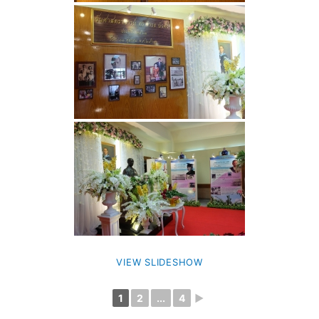
VIEW SLIDESHOW
1
2
...
4
►