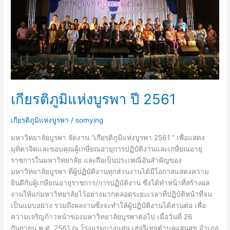
เกียรติภูมิแห่งบูรพา ปี 2561
เกียรติภูมิแห่งบูรพา
/
somying
มหาวิทยาลัยบูรพา จัดงาน “เกียรติภูมิแห่งบูรพา 2561 ” เพื่อแสดง
มุทิตาจิตและขอบคุณผู้เกษียณอายุการปฏิบัติงานและเกษียณอายุ
ราชการในมหาวิทยาลัย และถือเป็นประเพณีอันสำคัญของ
มหาวิทยาลัยบูรพา ที่ผู้ปฏิบัติงานทุกส่วนงานได้มีโอกาสแสดงความ
ยินดีกับผู้เกษียณอายุราชการ/การปฏิบัติงาน ซึ่งได้ทำหน้าที่สร้างผล
งานให้แก่มหาวิทยาลัยไว้อย่างมากตลอดระยะเวลาที่ปฏิบัติหน้าที่จน
เป็นแบบอย่าง รวมถึงผลงานซึ่งจะทำให้ผู้ปฏิบัติงานได้สานต่อ เพื่อ
ความเจริญก้าวหน้าของมหาวิทยาลัยบูรพาต่อไป เมื่อวันที่ 26
กันยายน พ.ศ. 2561 ณ โรงแรมบางแสน เฮอริเทจตำบลแสนสุข อำเภอ