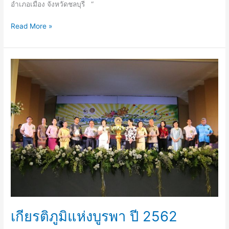
อำเภอเมือง จังหวัดชลบุรี “
Read More »
เกียรติภูมิ
แห่ง
บูรพา
ปี
2562
เกียรติภูมิแห่งบูรพา ปี 2562